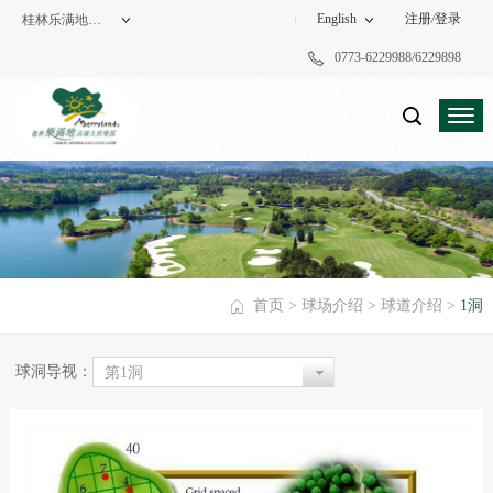
English
注册
/
登录
桂林乐满地高尔夫俱乐部
0773-6229988/6229898
度假酒店
高尔夫俱乐部
首页
>
球场介绍
>
球道介绍
>
1洞
球洞导视：
第1洞