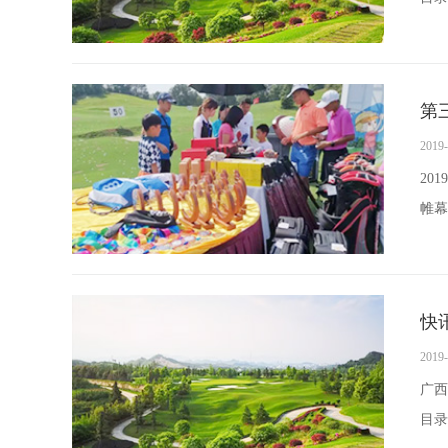
第
2019-
20
帷幕
快
2019-
广西
目录