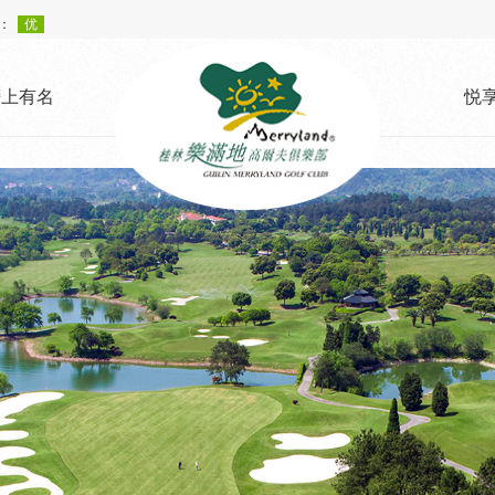
榜上有名
悦