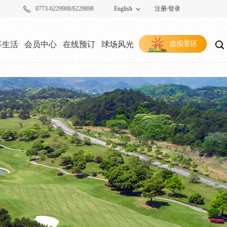
0773-6229988/6229898
English
注册
/
登录
享生活
会员中心
在线预订
球场风光
虚拟景区