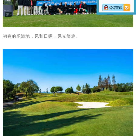
初春的乐满地，风和日暖，风光旖旎。