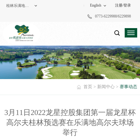
English
注册
/
登录
桂林乐满地高尔夫俱乐部
0773-6229988/6229898
度假酒店
高尔夫俱乐部
首页
>
新闻中心
>
赛事动态
3月11日2022龙星控股集团第一届龙星杯
高尔夫桂林预选赛在乐满地高尔夫球场
举行