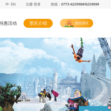
中
/
EN
注册
/
登录
热线：
0773-6229988/6229898
特惠活动
景区介绍
虚拟景区