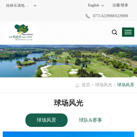
English
注册
/
登录
桂林乐满地高尔夫俱乐部
0773-6229988/6229898
度假酒店
高尔夫俱乐部
首页
>
球场风光
>
球场风景
球场风光
球场风景
球队&赛事